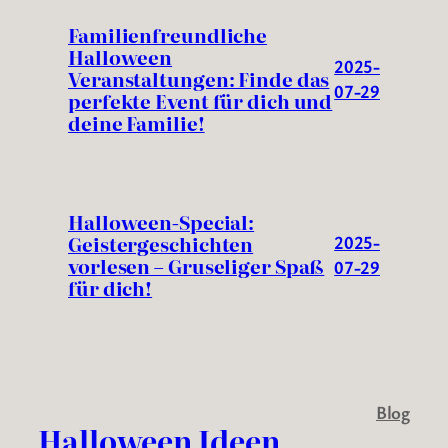
Familienfreundliche
Halloween
2025-
Veranstaltungen: Finde das
07-29
perfekte Event für dich und
deine Familie!
Halloween-Special:
Geistergeschichten
2025-
vorlesen – Gruseliger Spaß
07-29
für dich!
Blog
Halloween Ideen