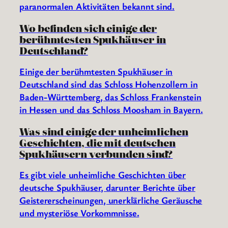
paranormalen Aktivitäten bekannt sind.
Wo befinden sich einige der
berühmtesten Spukhäuser in
Deutschland?
Einige der berühmtesten Spukhäuser in
Deutschland sind das Schloss Hohenzollern in
Baden-Württemberg, das Schloss Frankenstein
in Hessen und das Schloss Moosham in Bayern.
Was sind einige der unheimlichen
Geschichten, die mit deutschen
Spukhäusern verbunden sind?
Es gibt viele unheimliche Geschichten über
deutsche Spukhäuser, darunter Berichte über
Geistererscheinungen, unerklärliche Geräusche
und mysteriöse Vorkommnisse.