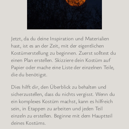
Jetzt, da du deine Inspiration und Materialien
hast, ist es an der Zeit, mit der eigentlichen
Kostümerstellung zu beginnen. Zuerst solltest du
einen Plan erstellen. Skizziere dein Kostüm auf
Papier oder mache eine Liste der einzelnen Teile,
die du benötigst.
Dies hilft dir, den Überblick zu behalten und
sicherzustellen, dass du nichts vergisst. Wenn du
ein komplexes Kostüm machst, kann es hilfreich
sein, in Etappen zu arbeiten und jeden Teil
einzeln zu erstellen. Beginne mit dem Hauptteil
deines Kostüms.