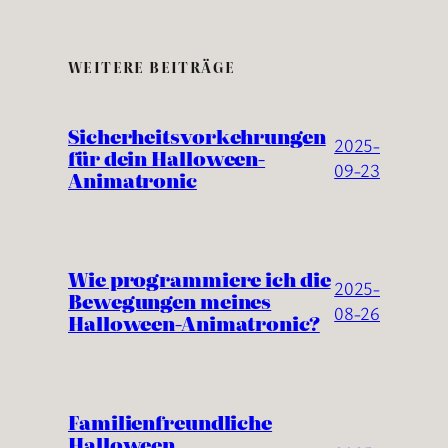
WEITERE BEITRÄGE
Sicherheitsvorkehrungen
2025-
für dein Halloween-
09-23
Animatronic
Wie programmiere ich die
2025-
Bewegungen meines
08-26
Halloween-Animatronic?
Familienfreundliche
Halloween