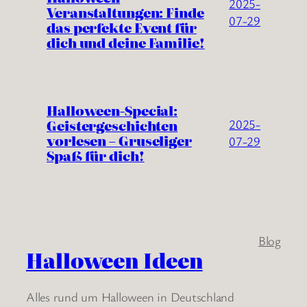
2025-
Veranstaltungen: Finde
07-29
das perfekte Event für
dich und deine Familie!
Halloween-Special:
Geistergeschichten
2025-
vorlesen – Gruseliger
07-29
Spaß für dich!
Blog
Halloween Ideen
Alles rund um Halloween in Deutschland