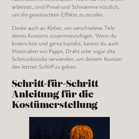
arbeitest, sind Pinsel und Schwämme nützlich,
um die gewünschten Effekte zu erzielen.
Denke auch an Kleber, um verschiedene Teile
deines Kostüms zusammenzufügen. Wenn du
kreativ bist und gerne bastelst, kannst du auch
Materialien wie Pappe, Draht oder sogar alte
Schmuckstücke verwenden, um deinem Kostüm
den letzten Schliff zu geben.
Schritt-für-Schritt
Anleitung für die
Kostümerstellung