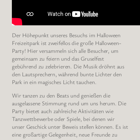
Der Höhepunkt unseres Besuchs im Halloween
Freizeitpark ist zweifellos die große Halloween-
Party! Hier versammeln sich alle Besucher, um
gemeinsam zu feiern und das Gruselfest
gebührend zu zelebrieren. Die Musik dröhnt aus
den Lautsprechern, während bunte Lichter den
Park in ein magisches Licht tauchen.
Wir tanzen zu den Beats und genießen die
ausgelassene Stimmung rund um uns herum. Die
Party bietet auch zahlreiche Aktivitäten wie
Tanzwettbewerbe oder Spiele, bei denen wir
unser Geschick unter Beweis stellen können. Es ist
eine großartige Gelegenheit, neue Freunde zu